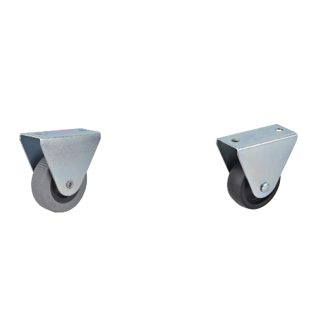
×20 Gri Sabit Tekerlek
50×20 Siyah Sabit Teker