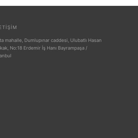
ETIŞIM
ta mahalle, Dumlupınar caddesi, Ulubatlı Hasan
kak, No:18 Erdemir İş Hanı Bayrampaşa /
tanbul