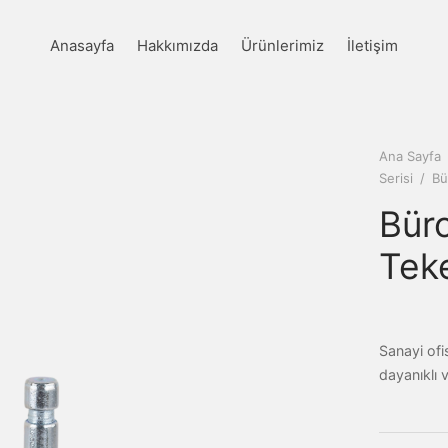
Anasayfa
Hakkımızda
Ürünlerimiz
İletişim
Ana Sayfa
Serisi
/
Bür
Büro
Tek
Sanayi ofis
dayanıklı ve