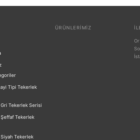
ÜRÜNLERIMIZ
İL
Or
So
a
İs
z
goriler
ayi Tipi Tekerlek
Gri Tekerlek Serisi
Şeffaf Tekerlek
Siyah Tekerlek