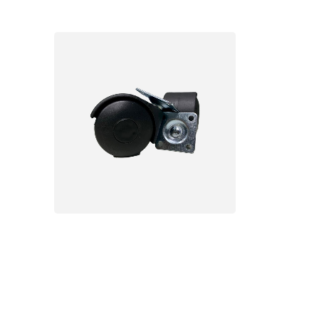
Plastik Eko Tekerlek Serisi
lek