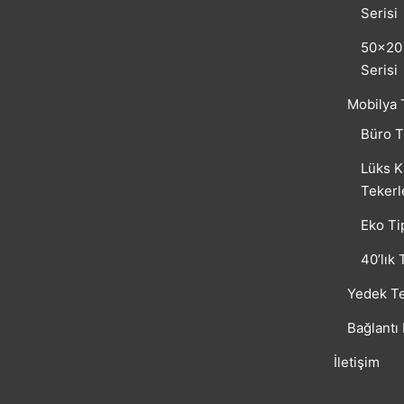
Serisi
50×20 
Serisi
Mobilya 
Büro T
Lüks K
Tekerl
Eko Ti
40’lık 
Yedek Te
Bağlantı
İletişim