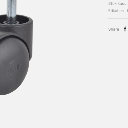
Stok kodu
Etiketler:
Share