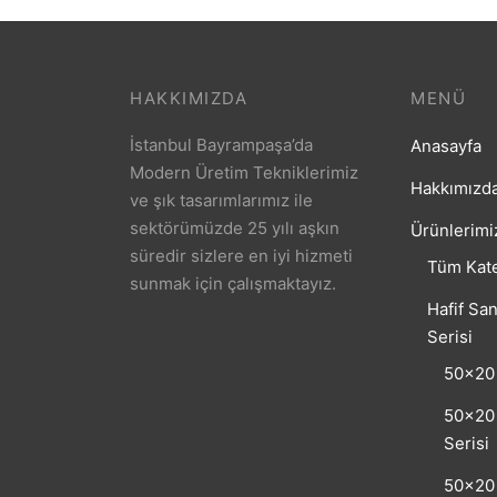
HAKKIMIZDA
MENÜ
İstanbul Bayrampaşa’da
Anasayfa
Modern Üretim Tekniklerimiz
Hakkımızd
ve şık tasarımlarımız ile
sektörümüzde 25 yılı aşkın
Ürünlerimi
süredir sizlere en iyi hizmeti
Tüm Kate
sunmak için çalışmaktayız.
Hafif San
Serisi
50×20 
50×20 
Serisi
50×20 