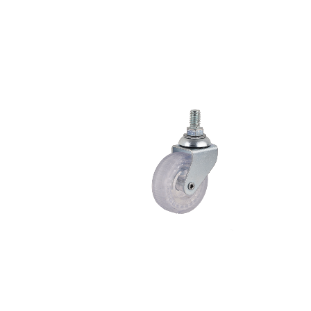
50×20 Şeffaf Vidalı
Tekerlek
50