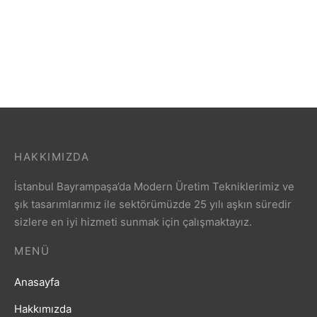
40’lık Vidalı Tekerlek
HAKKIMIZDA
İstanbul Bayrampaşa’da Modern Üretim Tekniklerimiz ve
şık tasarımlarımız ile sektörümüzde 25 yılı aşkın süredir
sizlere en iyi hizmeti sunmak için çalışmaktayız.
MENÜ
Anasayfa
Hakkımızda