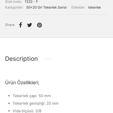
Stok kodu:
1322 - F
antı Elemanları
Kategoriler:
50x20 Gri Tekerlek Serisi
Etiketler:
tekerlek
Share
Description
Ürün Özellikleri;
Tekerlek çapı: 50 mm
Tekerlek genişliği: 20 mm
Vida ölçüsü: 3/8