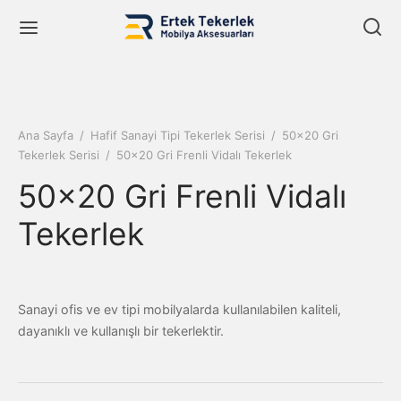
Ana Sayfa
/
Hafif Sanayi Tipi Tekerlek Serisi
/
50x20 Gri
Tekerlek Serisi
/
50×20 Gri Frenli Vidalı Tekerlek
Back
Back
Back
50×20 Gri Frenli Vidalı
NLERIMIZ
IF SANAYI TIPI TEKERLEK SERISI
ILYA TIPI TEKERLEK SERISI
Tekerlek
Kategoriler
0 Gri Tekerlek Serisi
 Tipi Tekerlek Serisi
 Sanayi Tipi Tekerlek Serisi
0 Şeffaf Tekerlek Serisi
 Kapalı Büro Tipi Tekerlek Serisi
Sanayi ofis ve ev tipi mobilyalarda kullanılabilen kaliteli,
dayanıklı ve kullanışlı bir tekerlektir.
lya Tipi Tekerlek Serisi
0 Siyah Tekerlek Serisi
ipi Tekerlek Serisi
k Tekerlekler
0 Polyamid Tekerlek Serisi
k Tekerlek Serisi