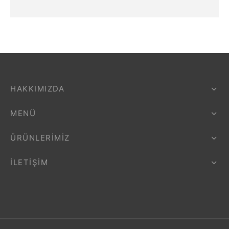
PLASTIK SERISI
Plastik Büro Tipi Tekerlek
Serisi
HAKKIMIZDA
MENÜ
ÜRÜNLERIMIZ
İLETIŞIM