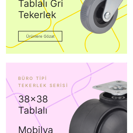
Tablalı Gri
Tekerlek
Ürünlere Gözat
BÜRO TIPI
TEKERLEK SERISI
38×38
Tablalı
Mobilya