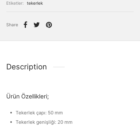
Etiketler:
tekerlek
antı Elemanları
Share
Description
Ürün Özellikleri;
Tekerlek çapı: 50 mm
Tekerlek genişliği: 20 mm