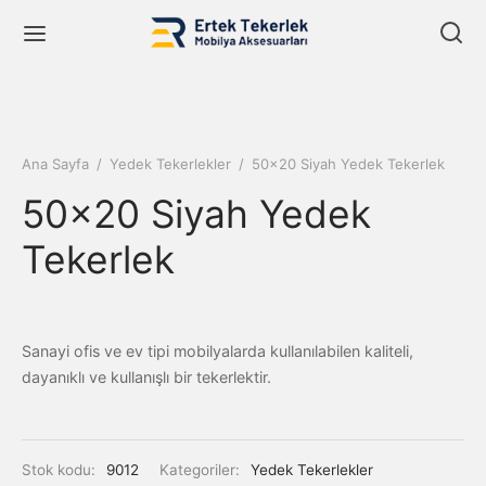
Ana Sayfa
/
Yedek Tekerlekler
/
50×20 Siyah Yedek Tekerlek
Back
Back
Back
50×20 Siyah Yedek
Tekerlek
NLERIMIZ
IF SANAYI TIPI TEKERLEK SERISI
ILYA TIPI TEKERLEK SERISI
Kategoriler
0 Gri Tekerlek Serisi
 Tipi Tekerlek Serisi
Sanayi ofis ve ev tipi mobilyalarda kullanılabilen kaliteli,
 Sanayi Tipi Tekerlek Serisi
0 Şeffaf Tekerlek Serisi
 Kapalı Büro Tipi Tekerlek Serisi
dayanıklı ve kullanışlı bir tekerlektir.
lya Tipi Tekerlek Serisi
0 Siyah Tekerlek Serisi
ipi Tekerlek Serisi
k Tekerlekler
0 Polyamid Tekerlek Serisi
k Tekerlek Serisi
Stok kodu:
9012
Kategoriler:
Yedek Tekerlekler