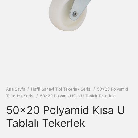
antı Elemanları
Ana Sayfa
/
Hafif Sanayi Tipi Tekerlek Serisi
/
50x20 Polyamid
Tekerlek Serisi
/
50×20 Polyamid Kısa U Tablalı Tekerlek
50×20 Polyamid Kısa U
Tablalı Tekerlek