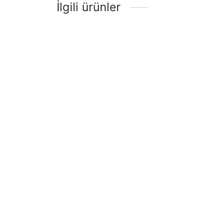
İlgili ürünler
50×20 Gri Frenli Vidalı
Tekerlek
50