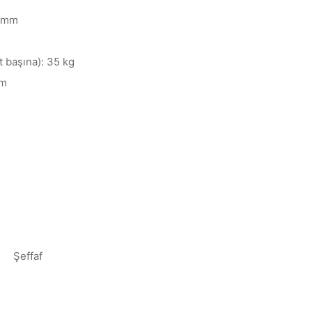
0 mm
t başına): 35 kg
mm
Şeffaf