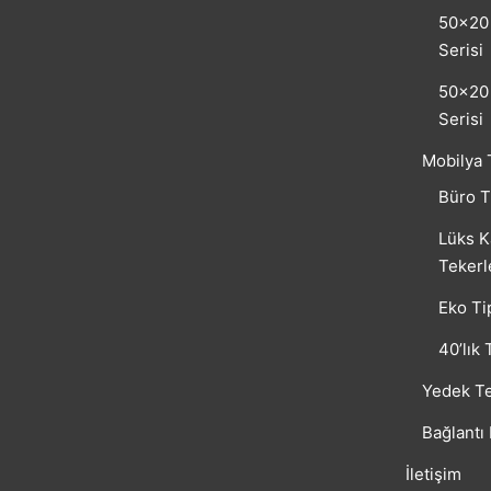
50×20 
Serisi
50×20 
Serisi
Mobilya 
Büro T
Lüks K
Tekerl
Eko Ti
40’lık 
Yedek Te
Bağlantı
İletişim