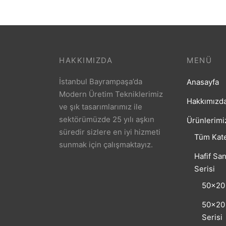
HAKKIMIZDA
MENÜ
İstanbul Bayrampaşa’da
Anasayfa
Modern Üretim Tekniklerimiz
Hakkımızd
ve şık tasarımlarımız ile
sektörümüzde 25 yılı aşkın
Ürünlerimi
süredir sizlere en iyi hizmeti
Tüm Kate
sunmak için çalışmaktayız.
Hafif San
Serisi
50×20 
50×20 
Serisi