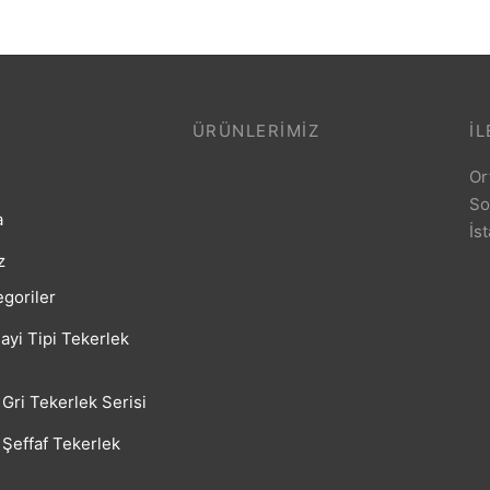
ÜRÜNLERIMIZ
İL
Or
So
a
İs
z
goriler
ayi Tipi Tekerlek
Gri Tekerlek Serisi
Şeffaf Tekerlek