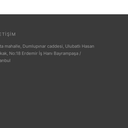
ETIŞIM
ta mahalle, Dumlupınar caddesi, Ulubatlı Hasan
kak, No:18 Erdemir İş Hanı Bayrampaşa /
tanbul