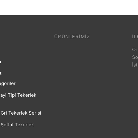
ÜRÜNLERIMIZ
İL
Or
So
a
İs
z
goriler
ayi Tipi Tekerlek
Gri Tekerlek Serisi
Şeffaf Tekerlek