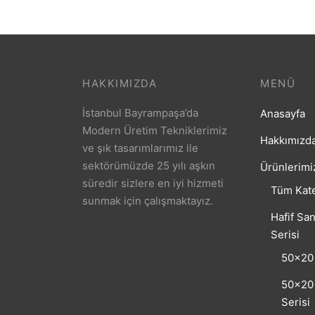
HAKKIMIZDA
MENÜ
İstanbul Bayrampaşa’da
Anasayfa
Modern Üretim Tekniklerimiz
Hakkımızd
ve şık tasarımlarımız ile
sektörümüzde 25 yılı aşkın
Ürünlerimi
süredir sizlere en iyi hizmeti
Tüm Kate
sunmak için çalışmaktayız.
Hafif San
Serisi
50×20 
50×20 
Serisi