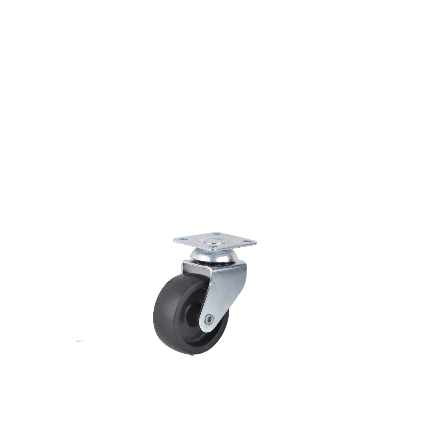
alı
50×20 Siyah Tablalı
Tekerlek