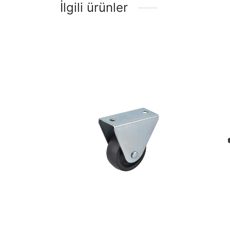
İlgili ürünler
50
50×20 Siyah Sabit Tekerlek
Te