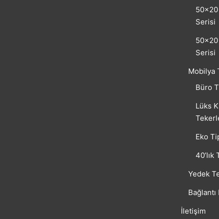
50×20 
Serisi
50×20 
Serisi
Mobilya 
Büro T
Lüks K
Tekerl
Eko Ti
40’lık 
Yedek Te
Bağlantı
İletişim