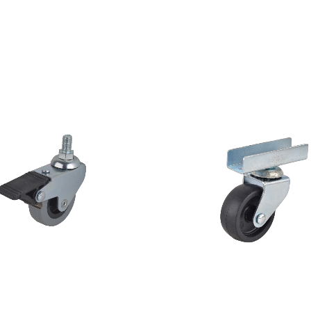
×20 Gri Frenli Vidalı
50×20 Siyah Uzun U Tabl
kerlek
Tekerlek