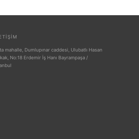
ETIŞIM
ta mahalle, Dumlupınar caddesi, Ulubatlı Hasan
kak, No:18 Erdemir İş Hanı Bayrampaşa /
tanbul