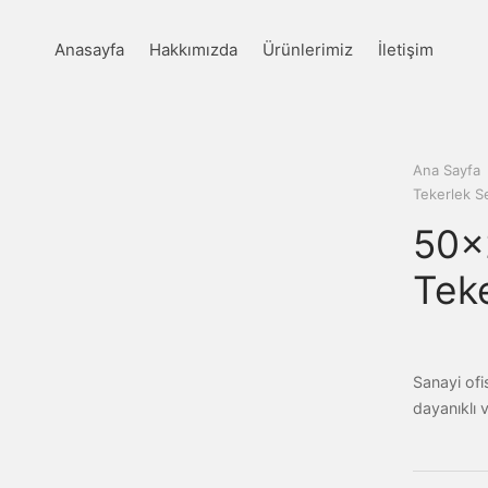
Anasayfa
Hakkımızda
Ürünlerimiz
İletişim
Ana Sayfa
Tekerlek Se
50×2
Tek
Sanayi ofis
dayanıklı ve