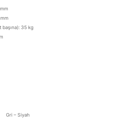
0 mm
8 mm
t başına): 35 kg
mm
Gri – Siyah