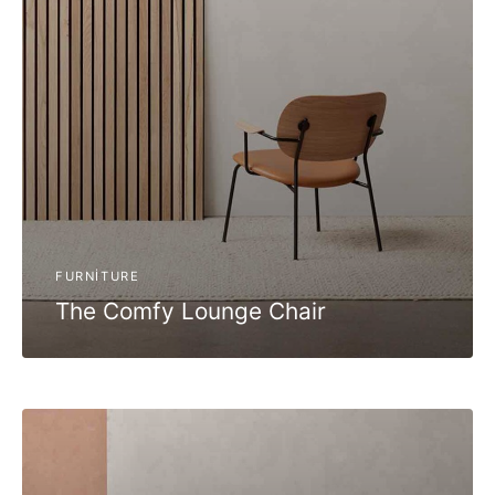
antı Elemanları
FURNITURE
The Comfy Lounge Chair