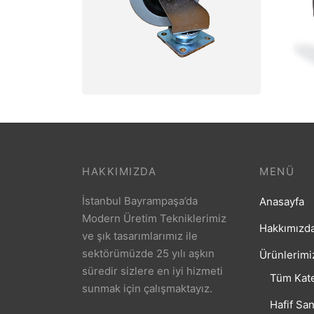
Gri Döner Tekerlek Serisi
Pl
HAKKIMIZDA
MENÜ
İstanbul Bayrampaşa’da
Anasayfa
Modern Üretim Tekniklerimiz
Hakkımızd
ve şık tasarımlarımız ile
sektörümüzde 25 yılı aşkın
Ürünlerimi
süredir sizlere en iyi hizmeti
Tüm Kate
sunmak için çalışmaktayız.
Hafif San