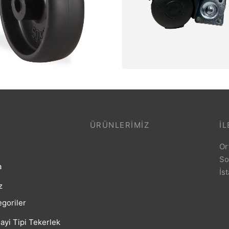
astik Yeni Tekerlek
Plastik Eko Tekerlek Seri
ÜRÜNLERIMIZ
İL
Or
So
a
İs
z
goriler
ayi Tipi Tekerlek