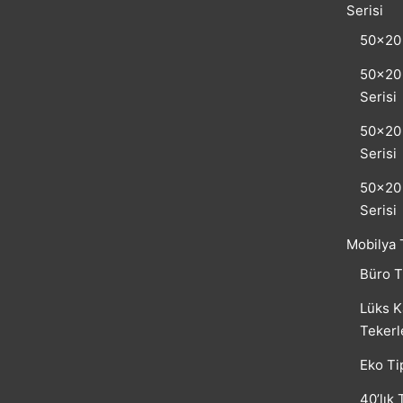
Serisi
50×20 
50×20 
Serisi
50×20 
Serisi
50×20 
Serisi
Mobilya 
Büro T
Lüks K
Tekerl
Eko Ti
40’lık 