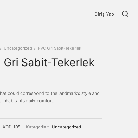
Giriş Yap
/
Uncategorized
/
PVC Gri Sabit-Tekerlek
Gri Sabit-Tekerlek
hat could correspond to the landmark’s style and
s inhabitants daily comfort.
:
KOD-105
Kategoriler:
Uncategorized