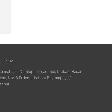
si
ETIŞIM
ta mahalle, Dumlupınar caddesi, Ulubatlı Hasan
kak, No:18 Erdemir İş Hanı Bayrampaşa /
tanbul