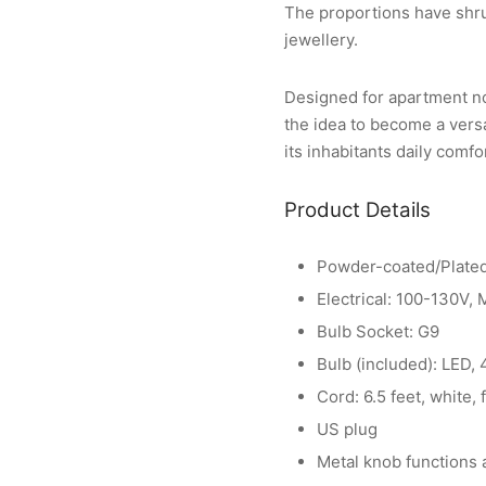
The proportions have shrun
jewellery.
Designed for apartment no.
the idea to become a vers
its inhabitants daily comfo
Product Details
Powder-coated/Plated
Electrical: 100-130V,
Bulb Socket: G9
Bulb (included): LED,
Cord: 6.5 feet, white, 
US plug
Metal knob functions