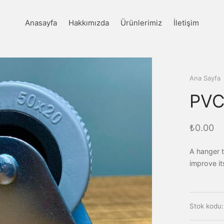
Anasayfa
Hakkımızda
Ürünlerimiz
İletişim
Ana Sayfa
PVC 
₺
0.00
A hanger t
improve it
Stok kodu