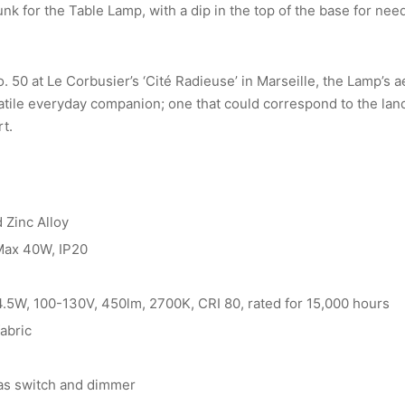
k for the Table Lamp, with a dip in the top of the base for need
 50 at Le Corbusier’s ‘Cité Radieuse’ in Marseille, the Lamp’s 
atile everyday companion; one that could correspond to the lan
rt.
 Zinc Alloy
 Max 40W, IP20
 4.5W, 100-130V, 450lm, 2700K, CRI 80, rated for 15,000 hours
fabric
 as switch and dimmer