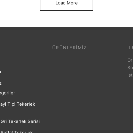
Load More
ÜRÜNLERIMIZ
İL
Or
So
a
İs
z
goriler
ayi Tipi Tekerlek
Gri Tekerlek Serisi
Şeffaf Tekerlek