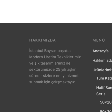
HAKKIMIZDA
MENÜ
İstanbul Bayrampaşa’da
Anasayfa
Modern Üretim Tekniklerimiz
Hakkımızd
ve şık tasarımlarımız ile
sektörümüzde 25 yılı aşkın
Ürünlerimi
süredir sizlere en iyi hizmeti
Tüm Kate
sunmak için çalışmaktayız.
Hafif San
Serisi
50×20 
50×20 