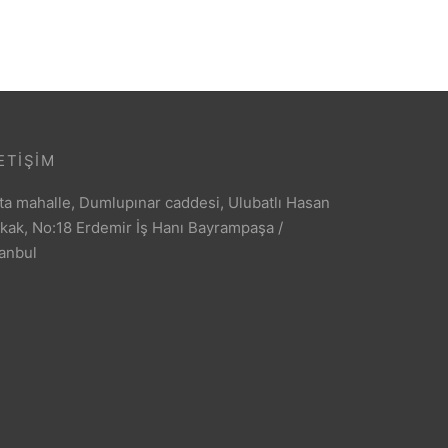
ETIŞIM
ta mahalle, Dumlupınar caddesi, Ulubatlı Hasan
kak, No:18 Erdemir İş Hanı Bayrampaşa /
tanbul