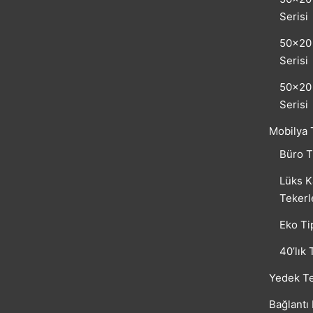
Serisi
50×20 
Serisi
50×20 
Serisi
Mobilya 
Büro T
Lüks K
Tekerl
Eko Ti
40’lık 
Yedek Te
Bağlantı